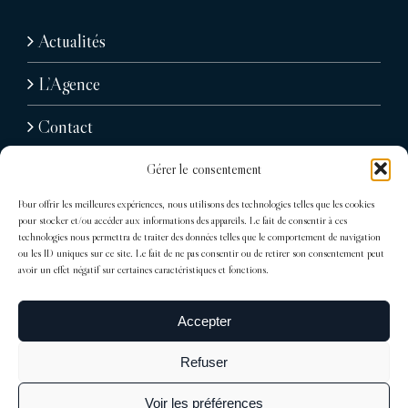
Actualités
L’Agence
Contact
Gérer le consentement
Pour offrir les meilleures expériences, nous utilisons des technologies telles que les cookies
pour stocker et/ou accéder aux informations des appareils. Le fait de consentir à ces
technologies nous permettra de traiter des données telles que le comportement de navigation
ou les ID uniques sur ce site. Le fait de ne pas consentir ou de retirer son consentement peut
avoir un effet négatif sur certaines caractéristiques et fonctions.
31, avenue Raymond Poincaré
75116 Paris
Accepter
Tél : + 33 (0)1 76 71 07 40
Refuser
trocadero@sdelagrandiere.fr
Voir les préférences