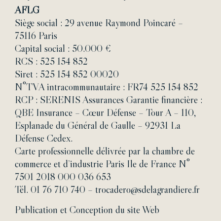
AFLG
Siège social : 29 avenue Raymond Poincaré –
75116 Paris
Capital social : 50.000 €
RCS : 525 154 852
Siret : 525 154 852 00020
N°TVA intracommunautaire : FR74 525 154 852
RCP : SERENIS Assurances Garantie financière :
QBE Insurance – Cœur Défense – Tour A – 110,
Esplanade du Général de Gaulle – 92931 La
Défense Cedex.
Carte professionnelle délivrée par la chambre de
commerce et d’industrie Paris Ile de France N°
7501 2018 000 036 653
Tél. 01 76 710 740 – trocadero@sdelagrandiere.fr
Publication et Conception du site Web