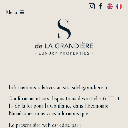
Passer
au
Menu
contenu
Vendre
Acheter / Louer
Estimer
Lifestyle
L’Agence
Contact
Informations relatives au site sdelagrandiere.fr
Conformément aux dispositions des articles 6-III et
19 de la loi pour la Confiance dans l’Économie
Numérique, nous vous informons que :
Le présent site web est édité par :