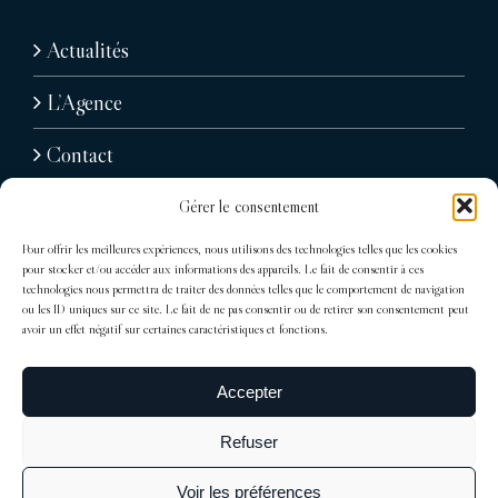
Actualités
L’Agence
Contact
Gérer le consentement
Pour offrir les meilleures expériences, nous utilisons des technologies telles que les cookies
pour stocker et/ou accéder aux informations des appareils. Le fait de consentir à ces
technologies nous permettra de traiter des données telles que le comportement de navigation
ou les ID uniques sur ce site. Le fait de ne pas consentir ou de retirer son consentement peut
avoir un effet négatif sur certaines caractéristiques et fonctions.
31, avenue Raymond Poincaré
75116 Paris
Accepter
Tél : + 33 (0)1 76 71 07 40
Refuser
trocadero@sdelagrandiere.fr
Voir les préférences