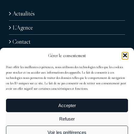
Actualités
L’Agence
Contact
Gérer le consentement
Pour offrir les meilleures expériences, nous utilisons des technologies telles que les cookies
pour stocker et/ou accéder aux informations des appareils. Le fait de consentir à ces
technologies nous permettra de traiter des données telles que le comportement de navigation
ou les ID uniques sur ce site. Le fait de ne pas consentir ou de retirer son consentement peut
avoir un effet négatif sur certaines caractéristiques et fonctions.
31, avenue Raymond Poincaré
75116 Paris
Accepter
Tél : + 33 (0)1 76 71 07 40
Refuser
trocadero@sdelagrandiere.fr
Voir les préférences