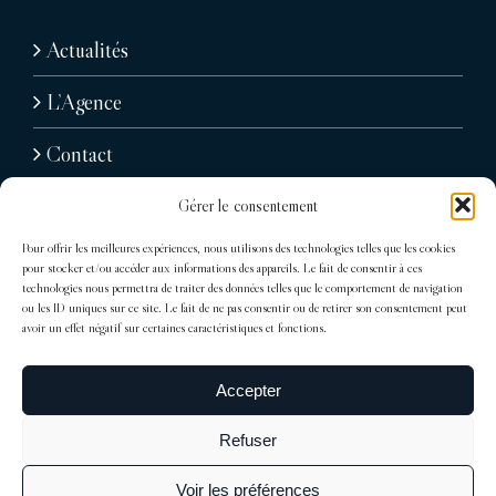
Actualités
L’Agence
Contact
Gérer le consentement
Pour offrir les meilleures expériences, nous utilisons des technologies telles que les cookies
pour stocker et/ou accéder aux informations des appareils. Le fait de consentir à ces
technologies nous permettra de traiter des données telles que le comportement de navigation
ou les ID uniques sur ce site. Le fait de ne pas consentir ou de retirer son consentement peut
avoir un effet négatif sur certaines caractéristiques et fonctions.
31, avenue Raymond Poincaré
75116 Paris
Accepter
Tél : + 33 (0)1 76 71 07 40
Refuser
trocadero@sdelagrandiere.fr
Voir les préférences