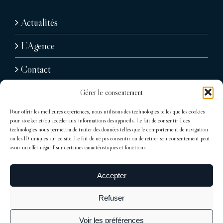
Actualités
L’Agence
Contact
Gérer le consentement
Pour offrir les meilleures expériences, nous utilisons des technologies telles que les cookies
pour stocker et/ou accéder aux informations des appareils. Le fait de consentir à ces
technologies nous permettra de traiter des données telles que le comportement de navigation
ou les ID uniques sur ce site. Le fait de ne pas consentir ou de retirer son consentement peut
avoir un effet négatif sur certaines caractéristiques et fonctions.
31, avenue Raymond Poincaré
75116 Paris
Accepter
Tél : + 33 (0)1 76 71 07 40
Refuser
trocadero@sdelagrandiere.fr
Voir les préférences