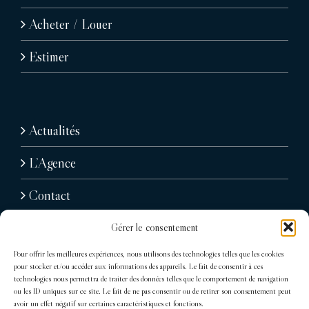
Acheter / Louer
Estimer
Actualités
L’Agence
Contact
Gérer le consentement
Pour offrir les meilleures expériences, nous utilisons des technologies telles que les cookies
pour stocker et/ou accéder aux informations des appareils. Le fait de consentir à ces
technologies nous permettra de traiter des données telles que le comportement de navigation
ou les ID uniques sur ce site. Le fait de ne pas consentir ou de retirer son consentement peut
avoir un effet négatif sur certaines caractéristiques et fonctions.