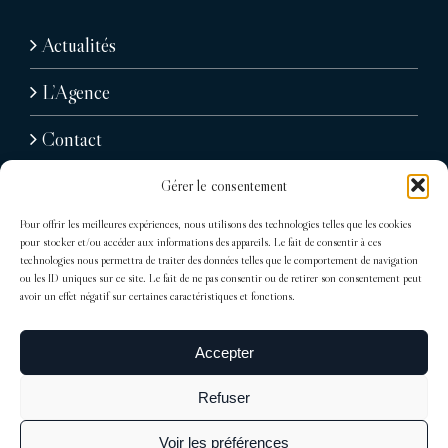
Actualités
L’Agence
Contact
Gérer le consentement
Pour offrir les meilleures expériences, nous utilisons des technologies telles que les cookies
pour stocker et/ou accéder aux informations des appareils. Le fait de consentir à ces
technologies nous permettra de traiter des données telles que le comportement de navigation
ou les ID uniques sur ce site. Le fait de ne pas consentir ou de retirer son consentement peut
avoir un effet négatif sur certaines caractéristiques et fonctions.
31, avenue Raymond Poincaré
75116 Paris
Accepter
Tél : + 33 (0)1 76 71 07 40
Refuser
trocadero@sdelagrandiere.fr
Voir les préférences