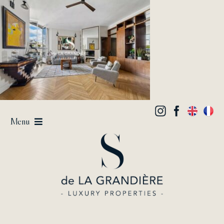
Passer
au
contenu
Menu
Vendre
Acheter / Louer
Estimer
Lifestyle