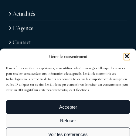
Actualités
L’Agence
Contact
Gérer le consentement
Pour offrir les meilleures expériences, nous utilisons des technologies telles que les cookies
pour stocker et/ou accéder aux informations des appareils. Le fait de consentir à ces
technologies nous permettra de traiter des données telles que le comportement de navigation
ou les ID uniques sur ce site. Le fait de ne pas consentir ou de retirer son consentement peut
avoir un effet négatif sur certaines caractéristiques et fonctions.
31, avenue Raymond Poincaré
75116 Paris
Accepter
Tél : + 33 (0)1 76 71 07 40
Refuser
trocadero@sdelagrandiere.fr
Voir les préférences