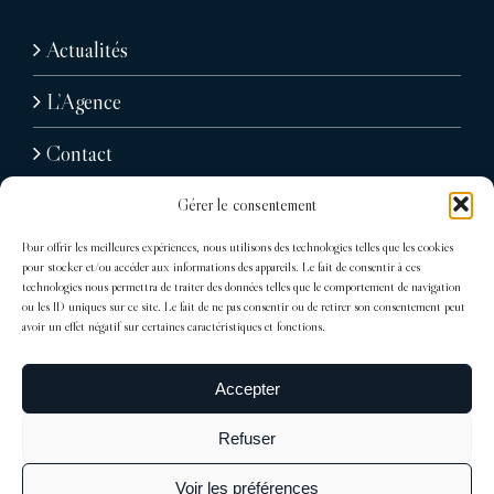
Actualités
L’Agence
Contact
Gérer le consentement
Pour offrir les meilleures expériences, nous utilisons des technologies telles que les cookies
pour stocker et/ou accéder aux informations des appareils. Le fait de consentir à ces
technologies nous permettra de traiter des données telles que le comportement de navigation
ou les ID uniques sur ce site. Le fait de ne pas consentir ou de retirer son consentement peut
avoir un effet négatif sur certaines caractéristiques et fonctions.
31, avenue Raymond Poincaré
75116 Paris
Accepter
Tél : + 33 (0)1 76 71 07 40
Refuser
trocadero@sdelagrandiere.fr
Voir les préférences