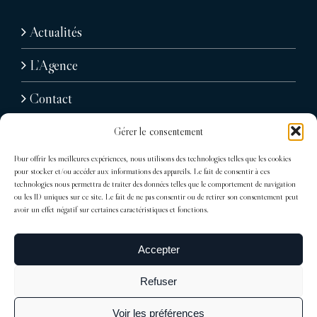
Actualités
L’Agence
Contact
Gérer le consentement
Pour offrir les meilleures expériences, nous utilisons des technologies telles que les cookies
pour stocker et/ou accéder aux informations des appareils. Le fait de consentir à ces
technologies nous permettra de traiter des données telles que le comportement de navigation
ou les ID uniques sur ce site. Le fait de ne pas consentir ou de retirer son consentement peut
avoir un effet négatif sur certaines caractéristiques et fonctions.
31, avenue Raymond Poincaré
75116 Paris
Accepter
Tél : + 33 (0)1 76 71 07 40
Refuser
trocadero@sdelagrandiere.fr
Voir les préférences