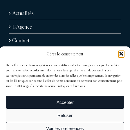
Actualités
L’Agence
Contact
Gérer le consentement
Pour offrir les meilleures expériences, nous utilisons des technologies telles que les cookies
pour stocker et/ou accéder aux informations des appareils. Le fait de consentir à ces
technologies nous permettra de traiter des données telles que le comportement de navigation
ou les ID uniques sur ce site. Le fait de ne pas consentir ou de retirer son consentement peut
avoir un effet négatif sur certaines caractéristiques et fonctions.
31, avenue Raymond Poincaré
75116 Paris
Accepter
Tél : + 33 (0)1 76 71 07 40
Refuser
trocadero@sdelagrandiere.fr
Voir les préférences