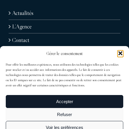
Actualités
L’Agence
Contact
Gérer le consentement
Pour offrir les meilleures expériences, nous utilisons des technologies telles que les cookies
pour stocker et/ou accéder aux informations des appareils. Le fait de consentir à ces
technologies nous permettra de traiter des données telles que le comportement de navigation
ou les ID uniques sur ce site. Le fait de ne pas consentir ou de retirer son consentement peut
avoir un effet négatif sur certaines caractéristiques et fonctions.
31, avenue Raymond Poincaré
75116 Paris
Accepter
Tél : + 33 (0)1 76 71 07 40
Refuser
trocadero@sdelagrandiere.fr
Voir les préférences