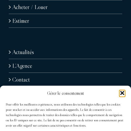
Acheter / Louer
Estimer
Actualités
L’Agence
Contact
Gérer le consentement
Pour offrir les meilleures expériences, nous utilisons des technologies telles que les cookies
pour stocker et/ou accéder aux informations des appareils. Le fait de consentir à ces
technologies nous permettra de traiter des données telles que le comportement de navigation
ou les ID uniques sur ce site. Le fait de ne pas consentir ou de retirer son consentement peut
avoir un effet négatif sur certaines caractéristiques et fonctions.