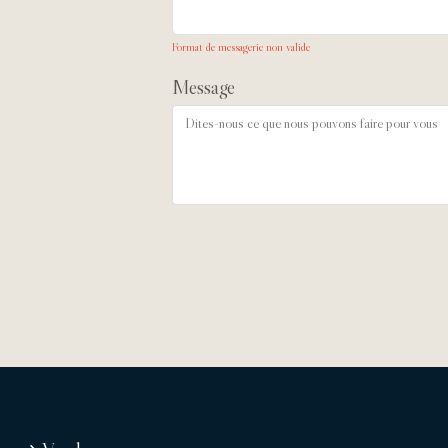
Format de messagerie non valide
Message