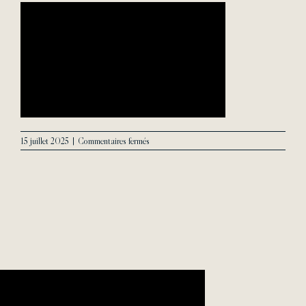
Contact
sur
15 juillet 2025
|
Commentaires fermés
agence_s_de_la_grandiere_-
_luxury_properties_pub_tv_30s_4k_pub_tv_
720p_38_layer.jpeg