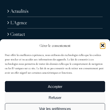
Actualités
L’Agence
Contact
Gérer le consentement
Pour offrir les meilleures expériences, nous utilisons des technologies telles que les cookies
pour stocker et/ou accéder aux informations des appareils. Le fait de consentir à ces
technologies nous permettra de traiter des données telles que le comportement de navigation
ou les ID uniques sur ce site. Le fait de ne pas consentir ou de retirer son consentement peut
avoir un effet négatif sur certaines caractéristiques et fonctions.
31, avenue Raymond Poincaré
75116 Paris
Accepter
Tél : + 33 (0)1 76 71 07 40
Refuser
trocadero@sdelagrandiere.fr
Voir les préférences