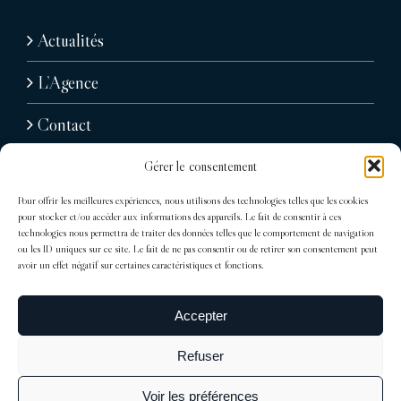
Actualités
L’Agence
Contact
Gérer le consentement
Pour offrir les meilleures expériences, nous utilisons des technologies telles que les cookies
pour stocker et/ou accéder aux informations des appareils. Le fait de consentir à ces
technologies nous permettra de traiter des données telles que le comportement de navigation
ou les ID uniques sur ce site. Le fait de ne pas consentir ou de retirer son consentement peut
avoir un effet négatif sur certaines caractéristiques et fonctions.
31, avenue Raymond Poincaré
75116 Paris
Accepter
Tél : + 33 (0)1 76 71 07 40
Refuser
trocadero@sdelagrandiere.fr
Voir les préférences