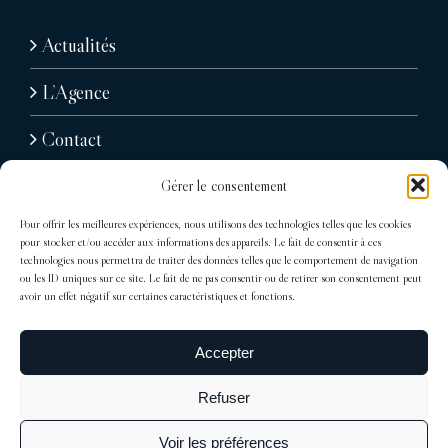
Actualités
L’Agence
Contact
Gérer le consentement
Pour offrir les meilleures expériences, nous utilisons des technologies telles que les cookies
pour stocker et/ou accéder aux informations des appareils. Le fait de consentir à ces
technologies nous permettra de traiter des données telles que le comportement de navigation
ou les ID uniques sur ce site. Le fait de ne pas consentir ou de retirer son consentement peut
avoir un effet négatif sur certaines caractéristiques et fonctions.
31, avenue Raymond Poincaré
75116 Paris
Accepter
Tél : + 33 (0)1 76 71 07 40
Refuser
trocadero@sdelagrandiere.fr
Voir les préférences