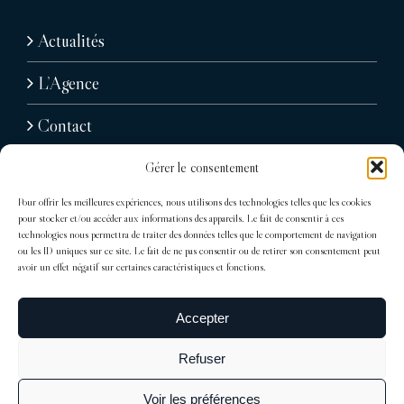
Actualités
L’Agence
Contact
Gérer le consentement
Pour offrir les meilleures expériences, nous utilisons des technologies telles que les cookies
pour stocker et/ou accéder aux informations des appareils. Le fait de consentir à ces
technologies nous permettra de traiter des données telles que le comportement de navigation
ou les ID uniques sur ce site. Le fait de ne pas consentir ou de retirer son consentement peut
avoir un effet négatif sur certaines caractéristiques et fonctions.
31, avenue Raymond Poincaré
75116 Paris
Accepter
Tél : + 33 (0)1 76 71 07 40
Refuser
trocadero@sdelagrandiere.fr
Voir les préférences