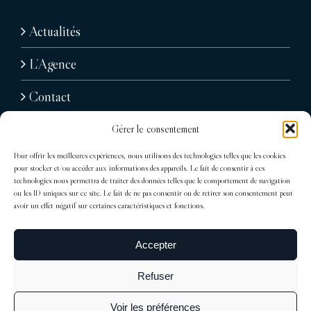
Actualités
L’Agence
Contact
Gérer le consentement
Pour offrir les meilleures expériences, nous utilisons des technologies telles que les cookies
pour stocker et/ou accéder aux informations des appareils. Le fait de consentir à ces
technologies nous permettra de traiter des données telles que le comportement de navigation
ou les ID uniques sur ce site. Le fait de ne pas consentir ou de retirer son consentement peut
avoir un effet négatif sur certaines caractéristiques et fonctions.
31, avenue Raymond Poincaré
75116 Paris
Accepter
Tél : + 33 (0)1 76 71 07 40
Refuser
trocadero@sdelagrandiere.fr
Voir les préférences