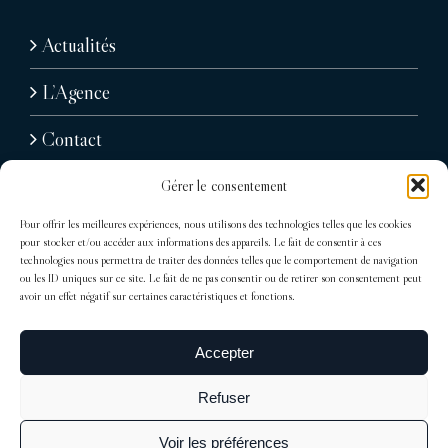
Actualités
L’Agence
Contact
Gérer le consentement
Pour offrir les meilleures expériences, nous utilisons des technologies telles que les cookies
pour stocker et/ou accéder aux informations des appareils. Le fait de consentir à ces
technologies nous permettra de traiter des données telles que le comportement de navigation
ou les ID uniques sur ce site. Le fait de ne pas consentir ou de retirer son consentement peut
avoir un effet négatif sur certaines caractéristiques et fonctions.
31, avenue Raymond Poincaré
75116 Paris
Accepter
Tél : + 33 (0)1 76 71 07 40
Refuser
trocadero@sdelagrandiere.fr
Voir les préférences